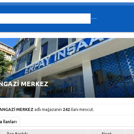
NGAZİ MERKEZ
ANGAZİ MERKEZ
adlı mağazanın
242
ilanı mevcut.
İlanları
İlan Başlığı
Fiyat