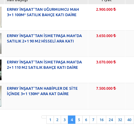
ERPAY İNŞAAT'TAN UĞURMUMCU MAH
2.900.000
3+1 100M² SATILIK BAHÇE KATI DAİRE
ERPAY İNŞAAT'TAN İSMETPAŞA MAH'DA
3.650.000
SATILIK 2+1 90 M2 HİSSELİ ARA KATI
ERPAY İNŞAAT'TAN İSMETPAŞA MAH'DA
3.070.000
2+1 110 M2 SATILIK BAHÇE KATI DAİRE
ERPAY İNŞAAT'TAN HABİPLER DE SİTE
7.500.000
İÇİNDE 3+1 130M² ARA KAT DAİRE
1
2
3
4
5
6
7
16
24
32
40